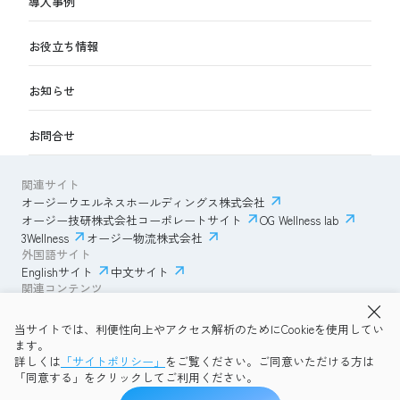
導入事例
お役立ち情報
お知らせ
お問合せ
関連サイト
オージーウエルネスホールディングス株式会社
オージー技研株式会社コーポレートサイト
OG Wellness lab
3Wellness
オージー物流株式会社
外国語サイト
Englishサイト
中文サイト
関連コンテンツ
AmazonECサイト
IVESサポートクラブ
当サイトでは、利便性向上やアクセス解析のためにCookieを使用してい
透明性ガイドライン
サイトポリシー
ます。
プライバシーポリシー
OG Wellness会員規約
詳しくは
「サイトポリシー」
をご覧ください。ご同意いただける方は
コミュニティガイドライン
サイトマップ
よくある質問
「同意する」をクリックしてご利用ください。
Copyright © 2026 OG Wellness Co., Ltd. All rights reserved.