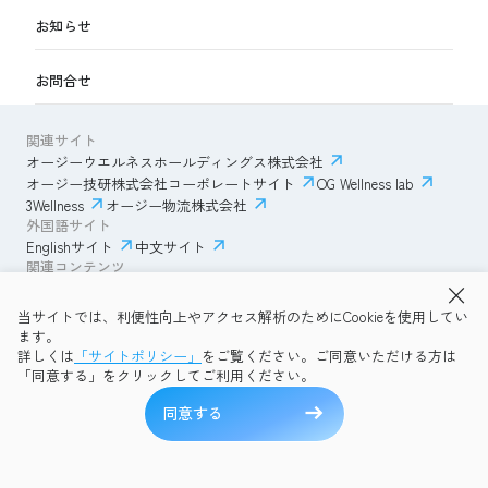
お知らせ
お問合せ
関連サイト
オージーウエルネスホールディングス株式会社
オージー技研株式会社コーポレートサイト
OG Wellness lab
3Wellness
オージー物流株式会社
外国語サイト
Englishサイト
中文サイト
関連コンテンツ
AmazonECサイト
IVESサポートクラブ
当サイトでは、利便性向上やアクセス解析のためにCookieを使用してい
透明性ガイドライン
サイトポリシー
ます。
プライバシーポリシー
OG Wellness会員規約
詳しくは
「サイトポリシー」
をご覧ください。ご同意いただける方は
コミュニティガイドライン
サイトマップ
よくある質問
「同意する」をクリックしてご利用ください。
Copyright © 2026 OG Wellness Co., Ltd. All rights reserved.
同意する