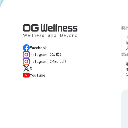
製
Facebook
製
Instagram（公式）
Instagram（Medical）
X
YouTube