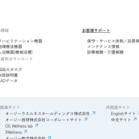
品情報
お客様サポート
リハビリテーション機器
保守・サービス体制／品質
物理療法機器
メンテナンス情報
入浴機器(機械浴槽)
診療報酬・介護報酬
品資料ダウンロード
製品カタログ
取扱説明書
CADデータ
関連サイト
外国語サイト
オージーウエルネスホールディングス株式会社
Englishサイト
オージー技研株式会社コーポレートサイト
中文サイト
OG Wellness lab
3Wellness
オージー物流株式会社