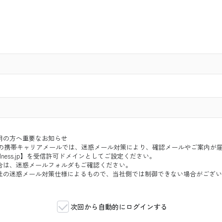
用の方へ重要なお知らせ
ftBank などの携帯キャリアメールでは、迷惑メール対策により、確認メールやご案
og-wellness.jp】を受信許可ドメインとしてご設定ください。
合は、迷惑メールフォルダもご確認ください。
社の迷惑メール対策仕様によるもので、当社側では制御できない場合がござい
次回から自動的にログインする