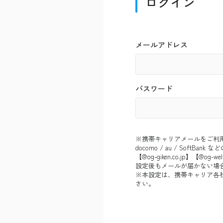
ログイン
メールアドレス
パスワード
※携帯キャリアメールをご利
docomo / au / So
【@og-giken.co.jp】【@
設定後もメールが届かない場
※本設定は、携帯キャリア各
さい。