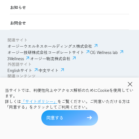
お知らせ
お問合せ
関連サイト
オージーウエルネスホールディングス株式会社
オージー技研株式会社コーポレートサイト
OG Wellness lab
3Wellness
オージー物流株式会社
外国語サイト
Englishサイト
中文サイト
関連コンテンツ
AmazonECサイト
IVESサポートクラブ
当サイトでは、利便性向上やアクセス解析のためにCookieを使用してい
透明性ガイドライン
サイトポリシー
ます。
プライバシーポリシー
OG Wellness会員規約
詳しくは
「サイトポリシー」
をご覧ください。ご同意いただける方は
コミュニティガイドライン
サイトマップ
よくある質問
「同意する」をクリックしてご利用ください。
Copyright © 2026 OG Wellness Co., Ltd. All rights reserved.
同意する