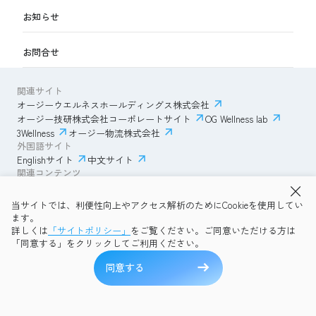
お知らせ
お問合せ
関連サイト
オージーウエルネスホールディングス株式会社
オージー技研株式会社コーポレートサイト
OG Wellness lab
3Wellness
オージー物流株式会社
外国語サイト
Englishサイト
中文サイト
関連コンテンツ
AmazonECサイト
IVESサポートクラブ
当サイトでは、利便性向上やアクセス解析のためにCookieを使用してい
透明性ガイドライン
サイトポリシー
ます。
プライバシーポリシー
OG Wellness会員規約
詳しくは
「サイトポリシー」
をご覧ください。ご同意いただける方は
コミュニティガイドライン
サイトマップ
よくある質問
「同意する」をクリックしてご利用ください。
Copyright © 2026 OG Wellness Co., Ltd. All rights reserved.
同意する