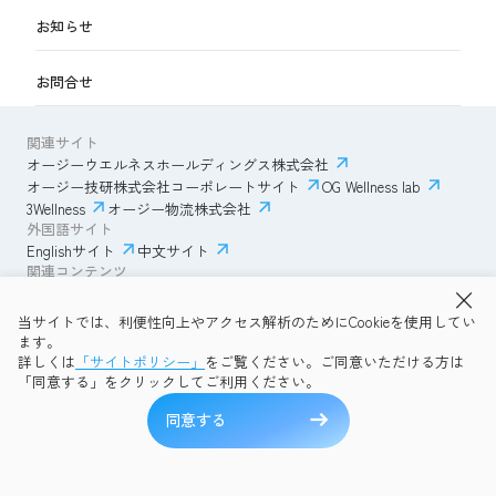
お知らせ
お問合せ
関連サイト
オージーウエルネスホールディングス株式会社
オージー技研株式会社コーポレートサイト
OG Wellness lab
3Wellness
オージー物流株式会社
外国語サイト
Englishサイト
中文サイト
関連コンテンツ
AmazonECサイト
IVESサポートクラブ
当サイトでは、利便性向上やアクセス解析のためにCookieを使用してい
透明性ガイドライン
サイトポリシー
ます。
プライバシーポリシー
OG Wellness会員規約
詳しくは
「サイトポリシー」
をご覧ください。ご同意いただける方は
コミュニティガイドライン
サイトマップ
よくある質問
「同意する」をクリックしてご利用ください。
Copyright © 2026 OG Wellness Co., Ltd. All rights reserved.
同意する