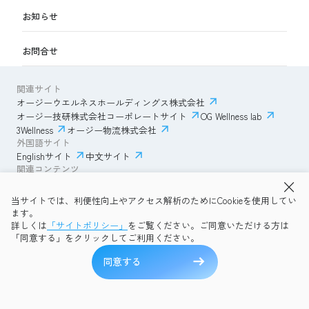
お知らせ
お問合せ
関連サイト
オージーウエルネスホールディングス株式会社
オージー技研株式会社コーポレートサイト
OG Wellness lab
3Wellness
オージー物流株式会社
外国語サイト
Englishサイト
中文サイト
関連コンテンツ
AmazonECサイト
IVESサポートクラブ
当サイトでは、利便性向上やアクセス解析のためにCookieを使用してい
透明性ガイドライン
サイトポリシー
ます。
プライバシーポリシー
OG Wellness会員規約
詳しくは
「サイトポリシー」
をご覧ください。ご同意いただける方は
コミュニティガイドライン
サイトマップ
よくある質問
「同意する」をクリックしてご利用ください。
Copyright © 2026 OG Wellness Co., Ltd. All rights reserved.
同意する