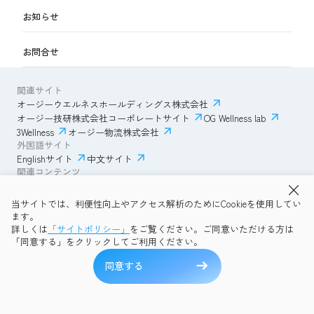
お知らせ
お問合せ
関連サイト
オージーウエルネスホールディングス株式会社
オージー技研株式会社コーポレートサイト
OG Wellness lab
3Wellness
オージー物流株式会社
外国語サイト
Englishサイト
中文サイト
関連コンテンツ
AmazonECサイト
IVESサポートクラブ
当サイトでは、利便性向上やアクセス解析のためにCookieを使用してい
透明性ガイドライン
サイトポリシー
ます。
プライバシーポリシー
OG Wellness会員規約
詳しくは
「サイトポリシー」
をご覧ください。ご同意いただける方は
コミュニティガイドライン
サイトマップ
よくある質問
「同意する」をクリックしてご利用ください。
Copyright © 2026 OG Wellness Co., Ltd. All rights reserved.
同意する