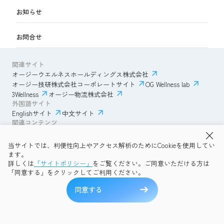
お知らせ
お問合せ
関連サイト
オージーウエルネスホールディングス株式会社
オージー技研株式会社コーポレートサイト
OG Wellness lab
3Wellness
オージー物流株式会社
外国語サイト
Englishサイト
中文サイト
関連コンテンツ
AmazonECサイト
IVESサポートクラブ
当サイトでは、利便性向上やアクセス解析のためにCookieを使用してい
透明性ガイドライン
サイトポリシー
ます。
プライバシーポリシー
OG Wellness会員規約
詳しくは
「サイトポリシー」
をご覧ください。ご同意いただける方は
コミュニティガイドライン
サイトマップ
よくある質問
「同意する」をクリックしてご利用ください。
Copyright © 2026 OG Wellness Co., Ltd. All rights reserved.
同意する