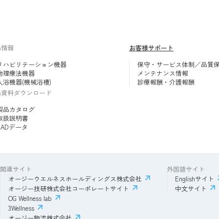
品情報
お客様サポート
リハビリテーション機器
保守・サービス体制／品質
物理療法機器
メンテナンス情報
入浴機器(機械浴槽)
診療報酬・介護報酬
品資料ダウンロード
製品カタログ
取扱説明書
CADデータ
関連サイト
外国語サイト
オージーウエルネスホールディングス株式会社
Englishサイト
オージー技研株式会社コーポレートサイト
中文サイト
OG Wellness lab
3Wellness
オージー物流株式会社