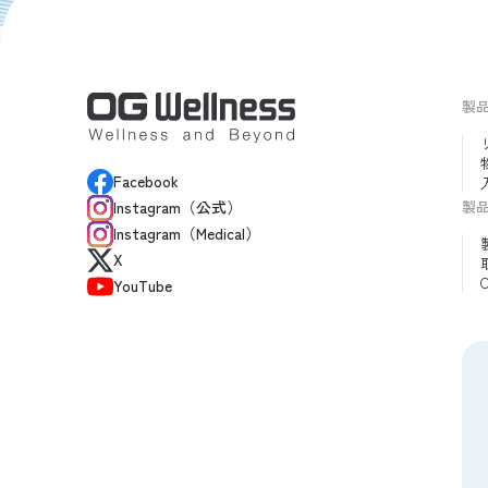
製
Facebook
製
Instagram（公式）
Instagram（Medical）
X
YouTube