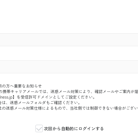
用の方へ重要なお知らせ
ftBank などの携帯キャリアメールでは、迷惑メール対策により、確認メールやご案
og-wellness.jp】を受信許可ドメインとしてご設定ください。
合は、迷惑メールフォルダもご確認ください。
社の迷惑メール対策仕様によるもので、当社側では制御できない場合がござい
次回から自動的にログインする