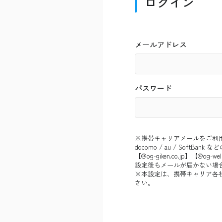
ログイン
メールアドレス
パスワード
※携帯キャリアメールをご利
docomo / au / So
【@og-giken.co.jp】【@
設定後もメールが届かない場
※本設定は、携帯キャリア各
さい。