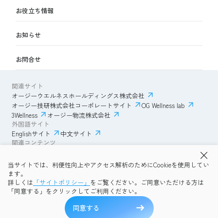
お役立ち情報
お知らせ
お問合せ
関連サイト
オージーウエルネスホールディングス株式会社
オージー技研株式会社コーポレートサイト
OG Wellness lab
3Wellness
オージー物流株式会社
外国語サイト
Englishサイト
中文サイト
関連コンテンツ
AmazonECサイト
IVESサポートクラブ
当サイトでは、利便性向上やアクセス解析のためにCookieを使用してい
透明性ガイドライン
サイトポリシー
ます。
プライバシーポリシー
OG Wellness会員規約
詳しくは
「サイトポリシー」
をご覧ください。ご同意いただける方は
コミュニティガイドライン
サイトマップ
よくある質問
「同意する」をクリックしてご利用ください。
Copyright © 2026 OG Wellness Co., Ltd. All rights reserved.
絞り込んで探す
同意する