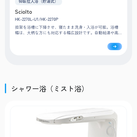
仰臥位入浴（貯湯式）
Sciolto
HK-2270L-U1/HK-2270P
担架を浴槽に下降させ、寝たまま洗身・入浴が可能。浴槽
幅は、大柄な方にも対応する幅広設計です。自動給湯や高
温感知機能などで安全な入浴をサポートし、浴室内で洗身
までおこなえるため介助動線もスムーズです。
シャワー浴（ミスト浴）