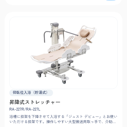
仰臥位入浴（貯湯式）
昇降式ストレッチャー
RA-227R/RA-227L
浴槽に担架を下降させて入浴する「ジュスト デビュー」とお使い
いただける担架です。操作しやすい大型搬送用取っ手で、介助者
ひとりでもスムーズに搬送可能。幅広の担架で大柄の方もゆった