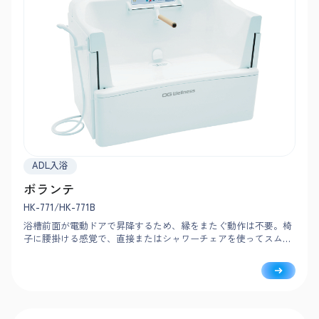
ADL入浴
ボランテ
HK-771/HK-771B
浴槽前面が電動ドアで昇降するため、縁をまたぐ動作は不要。椅
子に腰掛ける感覚で、直接またはシャワーチェアを使ってスムー
ズに入浴できます。給湯・排水は約70秒とスピーディ。入浴ごと
にお湯を入れ替える新湯式です。