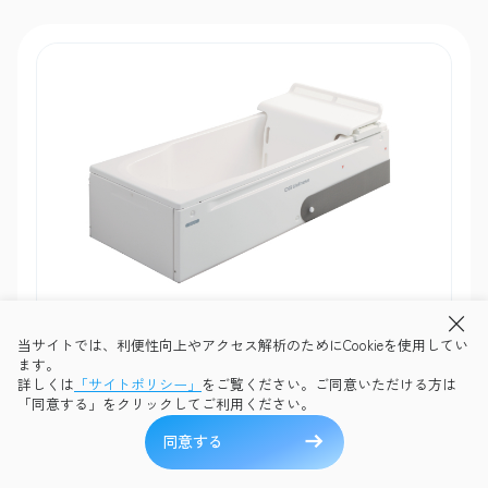
ADL入浴
当サイトでは、利便性向上やアクセス解析のためにCookieを使用してい
ます。
テヌート
詳しくは
「サイトポリシー」
をご覧ください。ご同意いただける方は
HK-730L/R/A
「同意する」をクリックしてご利用ください。
直接入浴も、リフトによる搬送車入浴も可能。家庭のお風呂のよ
同意する
うにリラックスして入浴できます。最小2×2mの小さな浴室に設
置できるコンパクト設計。ユニットバスにも対応し、さまざまな
施設・レイアウトでご利用可能です。