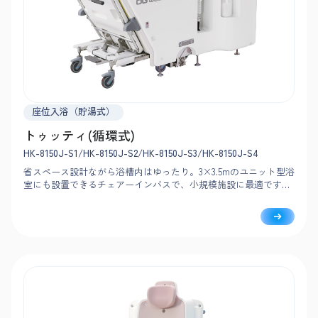
座位入浴（貯湯式）
トゥッティ(循環式)
HK-8150J-S1/HK-8150J-S2/HK-8150J-S3/HK-8150J-S4
省スペース設計ながら浴槽内はゆったり。3×3.5mのユニット型浴
室にも設置できるチェアーインバスで、小規模施設に最適です。
搬送車は軽い力で浴槽に連結でき、扉を兼ねた構造で動線もスム
ーズ。循環式で運用コストを大幅に削減します。