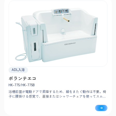
ADL入浴
ボランテエコ
HK-775/HK-775B
浴槽前面が電動ドアで昇降するため、縁をまたぐ動作は不要。椅
子に腰掛ける感覚で、直接またはシャワーチェアを使ってスムー
ズに入浴できます。給湯・排水は約70秒とスピーディ。循環式で
光熱費を約80%カットできます。