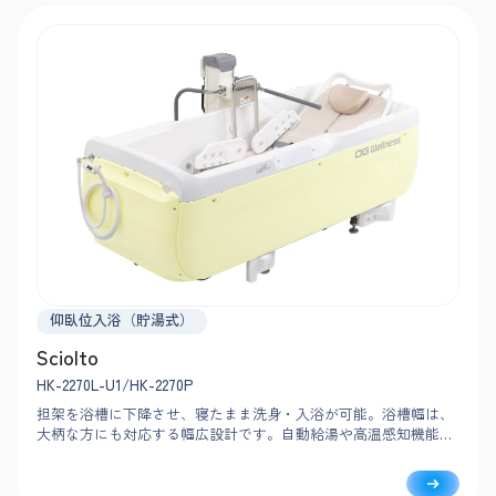
仰臥位入浴（貯湯式）
Sciolto
HK-2270L-U1/HK-2270P
担架を浴槽に下降させ、寝たまま洗身・入浴が可能。浴槽幅は、
大柄な方にも対応する幅広設計です。自動給湯や高温感知機能な
どで安全な入浴をサポートし、浴室内で洗身までおこなえるため
介助動線もスムーズです。