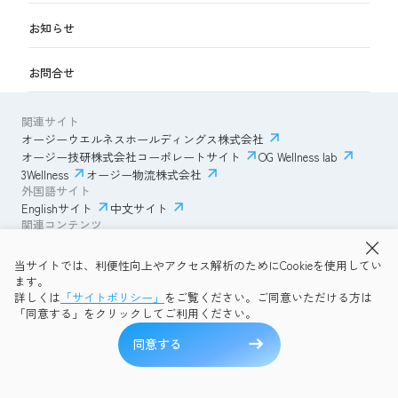
お知らせ
お問合せ
関連サイト
オージーウエルネスホールディングス株式会社
オージー技研株式会社コーポレートサイト
OG Wellness lab
3Wellness
オージー物流株式会社
外国語サイト
Englishサイト
中文サイト
関連コンテンツ
AmazonECサイト
IVESサポートクラブ
当サイトでは、利便性向上やアクセス解析のためにCookieを使用してい
透明性ガイドライン
サイトポリシー
ます。
プライバシーポリシー
OG Wellness会員規約
詳しくは
「サイトポリシー」
をご覧ください。ご同意いただける方は
コミュニティガイドライン
サイトマップ
よくある質問
「同意する」をクリックしてご利用ください。
Copyright © 2026 OG Wellness Co., Ltd. All rights reserved.
同意する