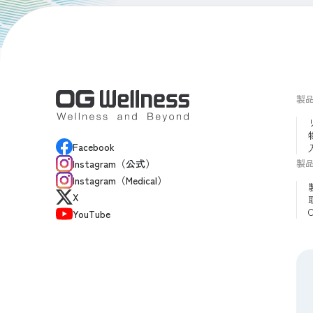
製
Facebook
製
Instagram（公式）
Instagram（Medical）
X
YouTube