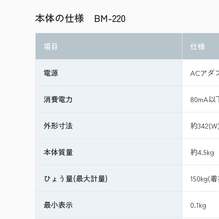
本体の仕様 BM-220
項目
仕様
電源
ACアダプ
消費電力
80mA以
外形寸法
約342(W
本体質量
約4.5kg
ひょう量(最大計量)
150kg
最小表示
0.1kg