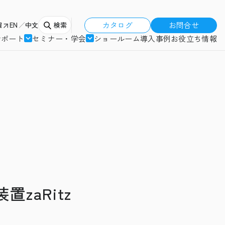
カタログ
お問合せ
報
EN
中文
検索
サポート
セミナー・学会
ショールーム
導入事例
お役立ち情報
zaRitz