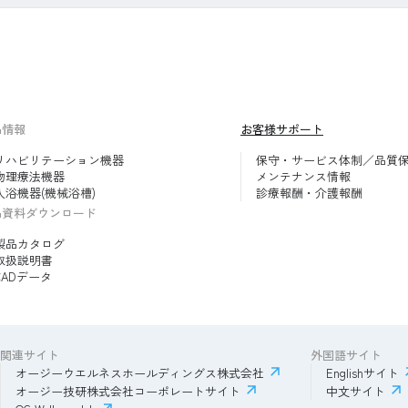
品情報
お客様サポート
リハビリテーション機器
保守・サービス体制／品質
物理療法機器
メンテナンス情報
入浴機器(機械浴槽)
診療報酬・介護報酬
品資料ダウンロード
製品カタログ
取扱説明書
CADデータ
関連サイト
外国語サイト
オージーウエルネスホールディングス株式会社
Englishサイト
オージー技研株式会社コーポレートサイト
中文サイト