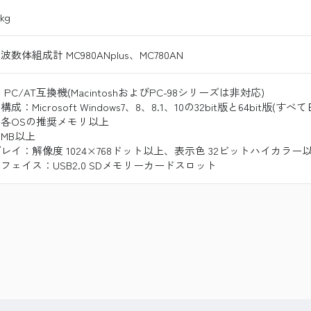
0kg
数体組成計 MC980ANplus、MC780AN
PC/AT互換機(MacintoshおよびPC-98シリーズは非対応)
成：Microsoft Windows7、8、8.1、10の32bit版と64bit版(すべ
各OSの推奨メモリ以上
0MB以上
レイ：解像度 1024×768ドット以上、表示色 32ビットハイカラー
フェイス：USB2.0 SDメモリーカードスロット