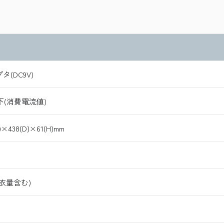
タ(DC9V)
下(消費電流値)
)×438(D)×61(H)mm
(着衣量含む)