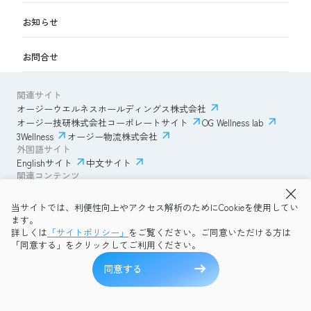
お知らせ
お問合せ
関連サイト
オージーウエルネスホールディングス株式会社
オージー技研株式会社コーポレートサイト
OG Wellness lab
3Wellness
オージー物流株式会社
外国語サイト
Englishサイト
中文サイト
関連コンテンツ
AmazonECサイト
IVESサポートクラブ
当サイトでは、利便性向上やアクセス解析のためにCookieを使用してい
透明性ガイドライン
サイトポリシー
ます。
プライバシーポリシー
OG Wellness会員規約
詳しくは
「サイトポリシー」
をご覧ください。ご同意いただける方は
コミュニティガイドライン
サイトマップ
よくある質問
「同意する」をクリックしてご利用ください。
Copyright © 2026 OG Wellness Co., Ltd. All rights reserved.
同意する