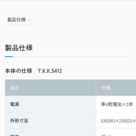
製品仕様
製品仕様
本体の仕様 T.K.K.5412
項目
仕様
電源
単4乾電池×2本
外形寸法
530(W)×230(D)×