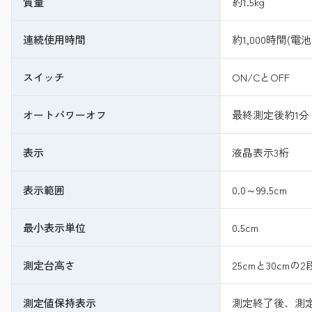
質量
約1.5kg
連続使用時間
約1,000時間(
スイッチ
ON/CとOFF
オートパワーオフ
最終測定後約1分
表示
液晶表示3桁
表示範囲
0.0～99.5cm
最小表示単位
0.5cm
測定台高さ
25cmと30cmの
測定値保持表示
測定終了後、測