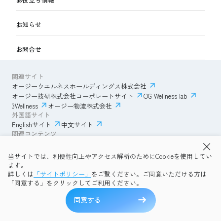
お知らせ
お問合せ
関連サイト
オージーウエルネスホールディングス株式会社
オージー技研株式会社コーポレートサイト
OG Wellness lab
3Wellness
オージー物流株式会社
外国語サイト
Englishサイト
中文サイト
関連コンテンツ
AmazonECサイト
IVESサポートクラブ
当サイトでは、利便性向上やアクセス解析のためにCookieを使用してい
透明性ガイドライン
サイトポリシー
ます。
プライバシーポリシー
OG Wellness会員規約
詳しくは
「サイトポリシー」
をご覧ください。ご同意いただける方は
コミュニティガイドライン
サイトマップ
よくある質問
「同意する」をクリックしてご利用ください。
Copyright © 2026 OG Wellness Co., Ltd. All rights reserved.
同意する