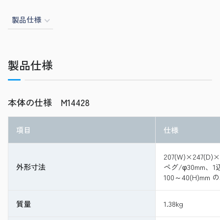
製品仕様
製品仕様
本体の仕様 M14428
項目
仕様
207(W)×247(D)
外形寸法
ペグ/φ30mm、1
100～40(H)mm 
質量
1.38kg