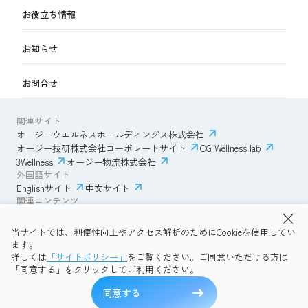
お役立ち情報
お知らせ
お問合せ
関連サイト
オージーウエルネスホールディングス株式会社
オージー技研株式会社コーポレートサイト
OG Wellness lab
3Wellness
オージー物流株式会社
外国語サイト
Englishサイト
中文サイト
関連コンテンツ
AmazonECサイト
IVESサポートクラブ
当サイトでは、利便性向上やアクセス解析のためにCookieを使用してい
透明性ガイドライン
サイトポリシー
ます。
プライバシーポリシー
OG Wellness会員規約
詳しくは
「サイトポリシー」
をご覧ください。ご同意いただける方は
コミュニティガイドライン
サイトマップ
よくある質問
「同意する」をクリックしてご利用ください。
Copyright © 2026 OG Wellness Co., Ltd. All rights reserved.
同意する