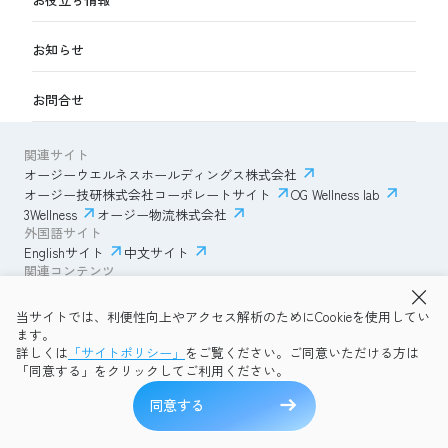
お知らせ
お問合せ
関連サイト
オージーウエルネスホールディングス株式会社
オージー技研株式会社コーポレートサイト
OG Wellness lab
3Wellness
オージー物流株式会社
外国語サイト
Englishサイト
中文サイト
関連コンテンツ
AmazonECサイト
IVESサポートクラブ
当サイトでは、利便性向上やアクセス解析のためにCookieを使用してい
透明性ガイドライン
サイトポリシー
ます。
プライバシーポリシー
OG Wellness会員規約
詳しくは
「サイトポリシー」
をご覧ください。ご同意いただける方は
コミュニティガイドライン
サイトマップ
よくある質問
「同意する」をクリックしてご利用ください。
Copyright © 2026 OG Wellness Co., Ltd. All rights reserved.
同意する