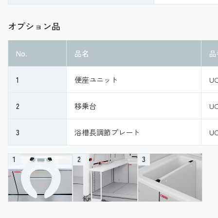
オプション品
No.
品名
品
1
便座ユニット
UC
2
移乗台
UC
3
浴槽長調節プレート
UC
1
2
3