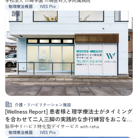
を！
学校法人 川崎学園 川崎医科大学附属病院
物理療法機器
IVES Pro
介護・リハビリテーション施設
[Wellness Report] 患者様と理学療法士がタイミング
を合わせて二人三脚の実践的な歩行練習をおこない
ます
脳卒中リハビリ特化型デイサービス with reha
物理療法機器
IVES Pro