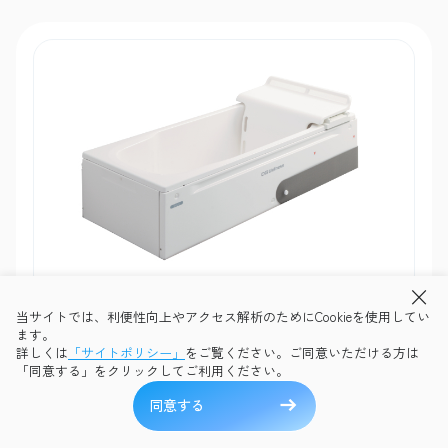
ADL入浴
当サイトでは、利便性向上やアクセス解析のためにCookieを使用してい
ます。
テヌート
詳しくは
「サイトポリシー」
をご覧ください。ご同意いただける方は
HK-730L/R/A
「同意する」をクリックしてご利用ください。
直接入浴も、リフトによる搬送車入浴も可能。家庭のお風呂のよ
同意する
うにリラックスして入浴できます。最小2×2mの小さな浴室に設
置できるコンパクト設計。ユニットバスにも対応し、さまざまな
施設・レイアウトでご利用可能です。