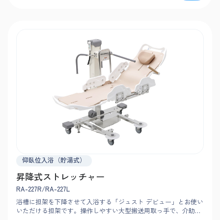
仰臥位入浴（貯湯式）
昇降式ストレッチャー
RA-227R/RA-227L
浴槽に担架を下降させて入浴する「ジュスト デビュー」とお使い
いただける担架です。操作しやすい大型搬送用取っ手で、介助者
ひとりでもスムーズに搬送可能。幅広の担架で大柄の方もゆった