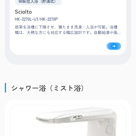
仰臥位入浴（貯湯式）
Sciolto
HK-2270L-U1/HK-2270P
担架を浴槽に下降させ、寝たまま洗身・入浴が可能。浴槽
幅は、大柄な方にも対応する幅広設計です。自動給湯や高
温感知機能などで安全な入浴をサポートし、浴室内で洗身
までおこなえるため介助動線もスムーズです。
シャワー浴（ミスト浴）