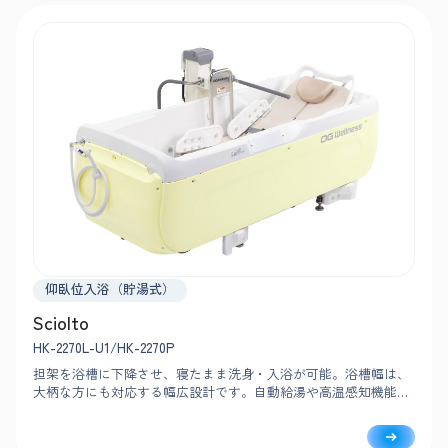
仰臥位入浴（貯湯式）
Sciolto
HK-2270L-U1/HK-2270P
担架を浴槽に下降させ、寝たまま洗身・入浴が可能。浴槽幅は、
大柄な方にも対応する幅広設計です。自動給湯や高温感知機能な
どで安全な入浴をサポートし、浴室内で洗身までおこなえるため
介助動線もスムーズです。