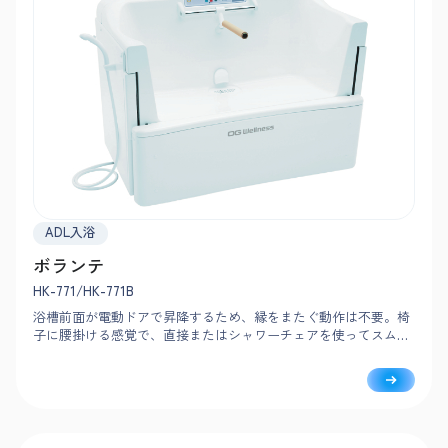
ADL入浴
ボランテ
HK-771/HK-771B
浴槽前面が電動ドアで昇降するため、縁をまたぐ動作は不要。椅
子に腰掛ける感覚で、直接またはシャワーチェアを使ってスムー
ズに入浴できます。給湯・排水は約70秒とスピーディ。入浴ごと
にお湯を入れ替える新湯式です。