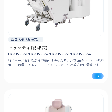
座位入浴（貯湯式）
トゥッティ(循環式)
HK-8150J-S1/HK-8150J-S2/HK-8150J-S3/HK-8150J-S4
省スペース設計ながら浴槽内はゆったり。3×3.5mのユニット型浴
室にも設置できるチェアーインバスで、小規模施設に最適です。
搬送車は軽い力で浴槽に連結でき、扉を兼ねた構造で動線もスム
ーズ。循環式で運用コストを大幅に削減します。