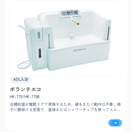
ADL入浴
ボランテエコ
HK-775/HK-775B
浴槽前面が電動ドアで昇降するため、縁をまたぐ動作は不要。椅
子に腰掛ける感覚で、直接またはシャワーチェアを使ってスムー
ズに入浴できます。給湯・排水は約70秒とスピーディ。循環式で
光熱費を約80%カットできます。