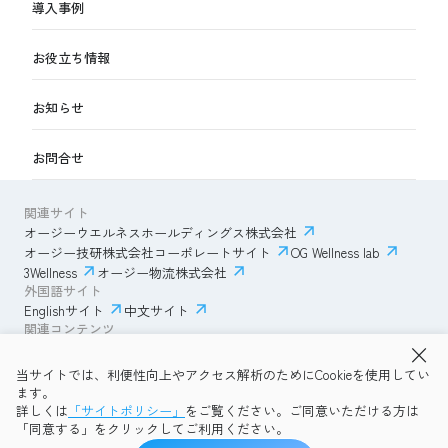
導入事例
お役立ち情報
お知らせ
お問合せ
関連サイト
オージーウエルネスホールディングス株式会社
オージー技研株式会社コーポレートサイト
OG Wellness lab
3Wellness
オージー物流株式会社
外国語サイト
Englishサイト
中文サイト
関連コンテンツ
AmazonECサイト
IVESサポートクラブ
当サイトでは、利便性向上やアクセス解析のためにCookieを使用してい
透明性ガイドライン
サイトポリシー
ます。
プライバシーポリシー
OG Wellness会員規約
詳しくは
「サイトポリシー」
をご覧ください。ご同意いただける方は
コミュニティガイドライン
サイトマップ
よくある質問
「同意する」をクリックしてご利用ください。
Copyright © 2026 OG Wellness Co., Ltd. All rights reserved.