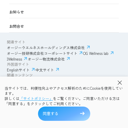
お知らせ
お問合せ
関連サイト
オージーウエルネスホールディングス株式会社
オージー技研株式会社コーポレートサイト
OG Wellness lab
3Wellness
オージー物流株式会社
外国語サイト
Englishサイト
中文サイト
関連コンテンツ
AmazonECサイト
IVESサポートクラブ
当サイトでは、利便性向上やアクセス解析のためにCookieを使用してい
透明性ガイドライン
サイトポリシー
ます。
プライバシーポリシー
OG Wellness会員規約
詳しくは
「サイトポリシー」
をご覧ください。ご同意いただける方は
コミュニティガイドライン
サイトマップ
よくある質問
「同意する」をクリックしてご利用ください。
Copyright © 2026 OG Wellness Co., Ltd. All rights reserved.
同意する