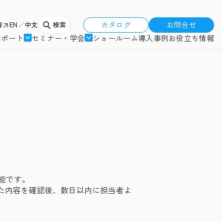
カタログ
お問合せ
報
EN
中文
検索
サポート
セミナー・学会
ショールーム
導入事例
お役立ち情報
能です。
た内容を確認後、数日以内に担当者よ