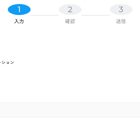
1
2
3
入力
確認
送信
ーション