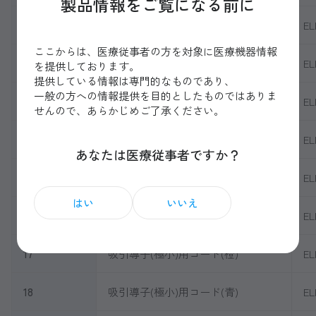
製品情報をご覧になる前に
11
吸引導子(大)(中)(小)用コード(黄)
EL
ここからは、医療従事者の方を対象に医療機器情報
12
吸引導子(大)(中)(小)用コード(紫)
EL
を提供しております。
提供している情報は専門的なものであり、
一般の方への情報提供を目的としたものではありま
13
吸引導子(極小フラット)
EL
せんので、あらかじめご了承ください。
14
吸引導子(極小スパイク)
EL
あなたは医療従事者ですか？
15
吸引導子(極小)用コード(赤)
EL
はい
いいえ
16
吸引導子(極小)用コード(緑)
EL
17
吸引導子(極小)用コード(橙)
EL
18
吸引導子(極小)用コード(青)
EL