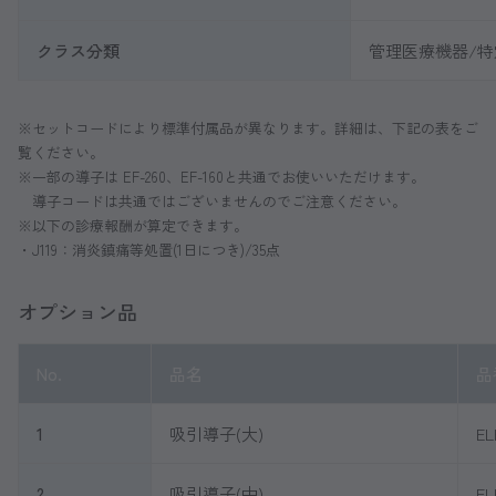
クラス分類
管理医療機器/
※セットコードにより標準付属品が異なります。詳細は、下記の表をご
覧ください。
※一部の導子は EF-260、EF-160と共通でお使いいただけます。
導子コードは共通ではございませんのでご注意ください。
※以下の診療報酬が算定できます。
・J119：消炎鎮痛等処置(1日につき)/35点
オプション品
No.
品名
品
1
吸引導子(大)
EL
2
吸引導子(中)
EL