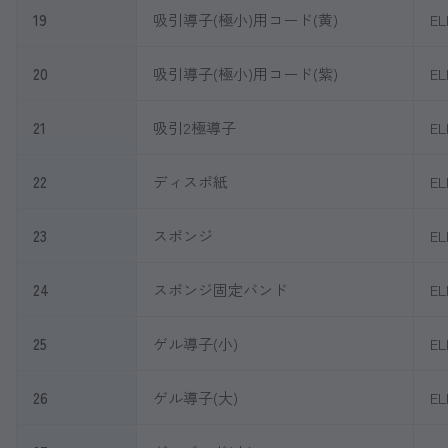
19
吸引導子(極小)用コード(黄)
EL
20
吸引導子(極小)用コード(紫)
EL
21
吸引2極導子
EL
22
ディスポ紙
EL
23
スポンジ
EL
24
スポンジ固定バンド
EL
25
ゲル導子(小)
EL
26
ゲル導子(大)
EL