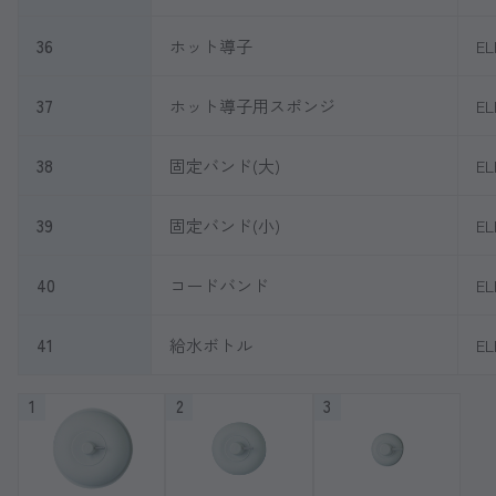
36
ホット導子
EL
37
ホット導子用スポンジ
EL
38
固定バンド(大)
EL
39
固定バンド(小)
EL
40
コードバンド
EL
41
給水ボトル
EL
1
2
3