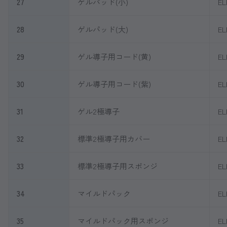
27
ゲルパッド(小)
EL
28
ゲルパッド(大)
EL
29
ゲル導子用コード(黄)
EL
30
ゲル導子用コード(紫)
EL
31
ゲル2極導子
EL
32
標準2極導子用カバー
EL
33
標準2極導子用スポンジ
EL
34
マイルドパック
EL
35
マイルドパック用スポンジ
EL