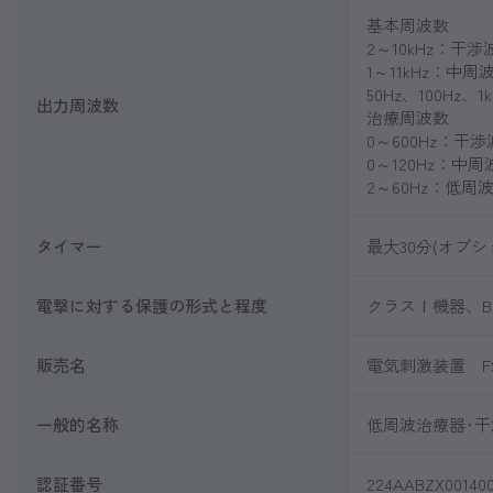
基本周波数
2～10kHz：干
1～11kHz：中
50Hz、100Hz
出力周波数
治療周波数
0～600Hz：干
0～120Hz：中
2～60Hz：低周
タイマー
最大30分(オプ
電撃に対する保護の形式と程度
クラスⅠ機器、B
販売名
電気刺激装置 FS
一般的名称
低周波治療器･干渉
認証番号
224AABZX00140