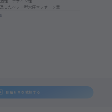
適性、デザイン性
及したベッド型水圧マッサージ器
器
く制御する「クワトロモーションコントロール」。
見積もりを依頼する