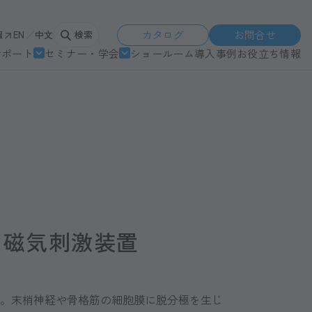
カタログ
お問合せ
報
EN
中文
検索
サポート
セミナー・学会
ショールーム
導入事例
お役立ち情報
ert 磁気刺激装置
置。末梢神経や骨格筋の細胞膜に脱分極を生じ