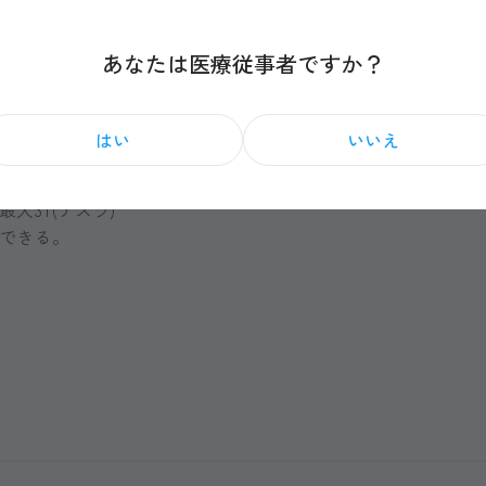
あなたは医療従事者ですか？
はい
いいえ
点
を与えることができる。
大3T(テスラ)”
できる。