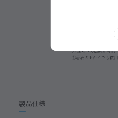
Talent Expertの利
① 非侵襲的に磁気刺激
② 深部への照射が可能 “最
③着衣の上からでも使用
製品仕様