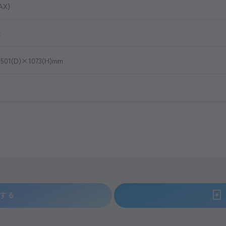
AX)
z
501(D)×1073(H)mm
する