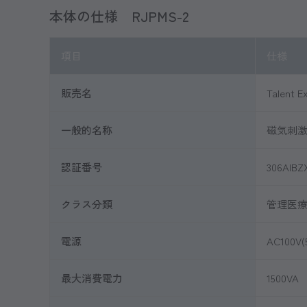
本体の仕様 RJPMS-2
項目
仕様
販売名
Talent
一般的名称
磁気刺激装
認証番号
306AIBZ
クラス分類
管理医療
電源
AC100V(
最大消費電力
1500VA