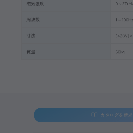
磁気強度
0～3T(M
周波数
1～100H
寸法
542(W)×
質量
60kg
カタログを請求