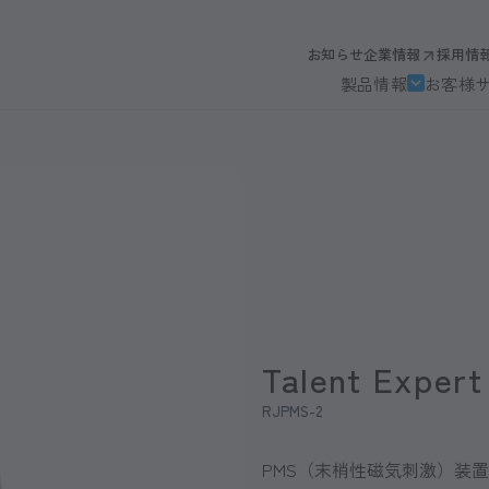
お知らせ
企業情報
採用情
製品情報
お客様
Talent Exp
RJPMS-2
PMS（末梢性磁気刺激）装