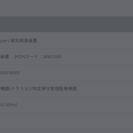
 Expert 磁気刺激装置
置 JMDNコード：36902000
X00018000
機器(クラスⅡ)/特定保守管理医療機器
50/60Hz)