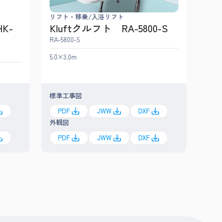
リフト・移乗/入浴リフト
K-
Kluftクルフト RA-5800-S
RA-5800-S
5.0×3.0m
標準工事図
PDF
JWW
DXF
外観図
PDF
JWW
DXF