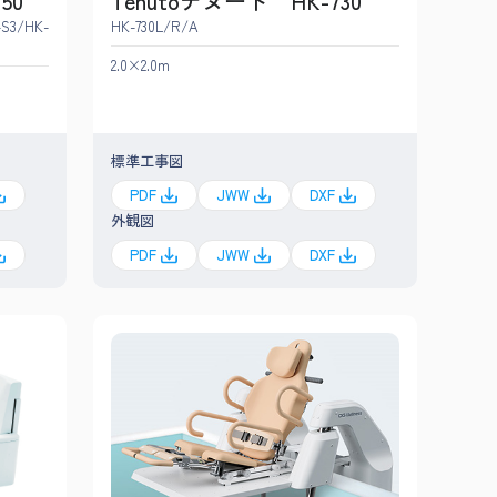
50
Tenutoテヌート HK-730
-S3/HK-
HK-730L/R/A
2.0×2.0m
標準工事図
PDF
JWW
DXF
外観図
PDF
JWW
DXF