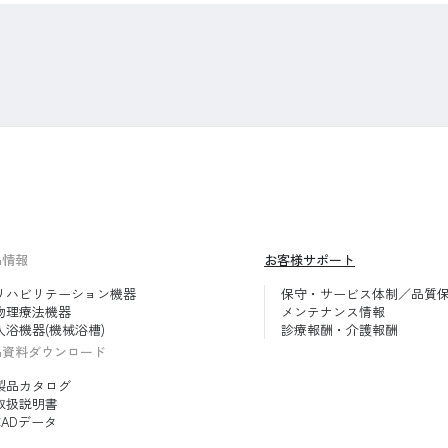
品情報
お客様サポート
リハビリテーション機器
保守・サービス体制／品質
物理療法機器
メンテナンス情報
入浴機器(機械浴槽)
診療報酬・介護報酬
品資料ダウンロード
製品カタログ
取扱説明書
CADデータ