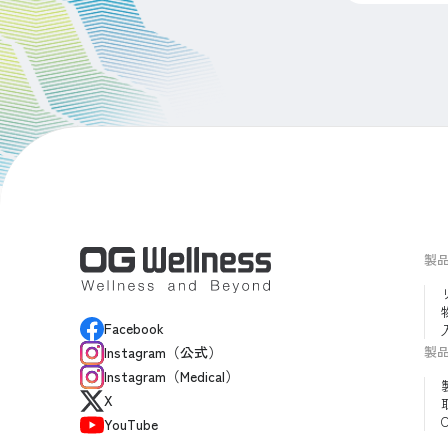
製
Facebook
製
Instagram（公式）
Instagram（Medical）
X
YouTube