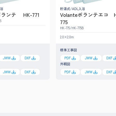
入浴
貯湯式/ADL入浴
eボランテ HK-771
Volanteボランテエコ H
B
775
HK-775/HK-775B
2.0×2.0m
標準工事図
JWW
DXF
PDF
JWW
DXF
外観図
JWW
DXF
PDF
JWW
DXF