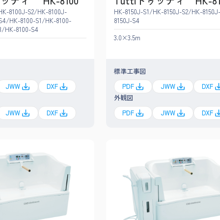
ゥッティ HK-8100
Tuttiトゥッティ HK-81
HK-8100J-S2/HK-8100J-
HK-8150J-S1/HK-8150J-S2/HK-8150J
S4/HK-8100-S1/HK-8100-
8150J-S4
3/HK-8100-S4
3.0×3.5m
標準工事図
JWW
DXF
PDF
JWW
DXF
外観図
JWW
DXF
PDF
JWW
DXF