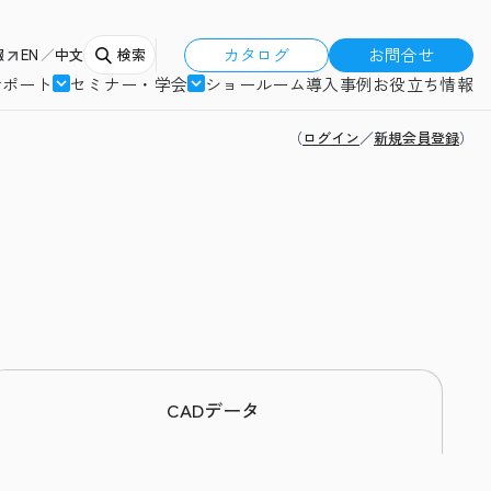
カタログ
お問合せ
報
EN
中文
検索
サポート
セミナー・学会
ショールーム
導入事例
お役立ち情報
（
ログイン
／
新規会員登録
）
CADデータ