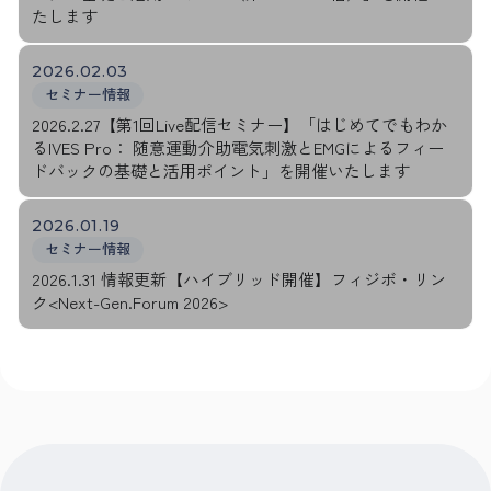
たします
2026.02.03
セミナー情報
2026.2.27【第1回Live配信セミナー】「はじめてでもわか
るIVES Pro： 随意運動介助電気刺激とEMGによるフィー
ドバックの基礎と活用ポイント」を開催いたします
2026.01.19
セミナー情報
2026.1.31 情報更新【ハイブリッド開催】フィジボ・リン
ク<Next-Gen.Forum 2026>