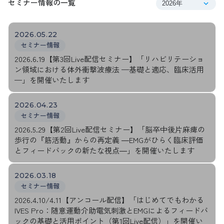
セミナー情報
の一覧
2026.05.22
セミナー情報
2026.6.19【第3回Live配信セミナー】「リハビリテーショ
ン領域における体外衝撃波療法 —基礎と適応、臨床活用
—」を開催いたします
2026.04.23
セミナー情報
2026.5.29【第2回Live配信セミナー】「脳卒中後片麻痺の
歩行の『筋活動』からの再定義 ―EMGがひらく臨床評価
とフィードバックの新たな視点―」を開催いたします
2026.03.18
セミナー情報
2026.4.10/4.11【アンコール配信】「はじめてでもわかる
IVES Pro：随意運動介助電気刺激とEMGによるフィードバ
ックの基礎と活用ポイント（第1回Live配信）」を開催い