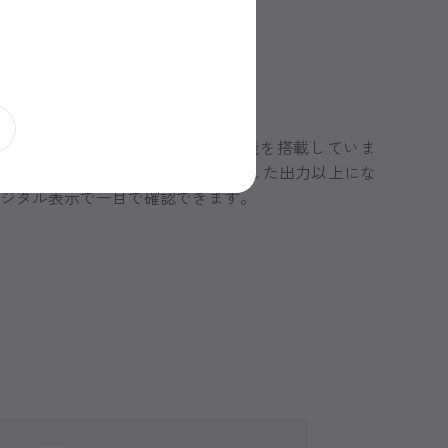
た機能と表示
替機能など、安全にも配慮した機能を搭載していま
ツマミが回っても、あらかじめ設定した出力以上にな
ジタル表示で一目で確認できます。