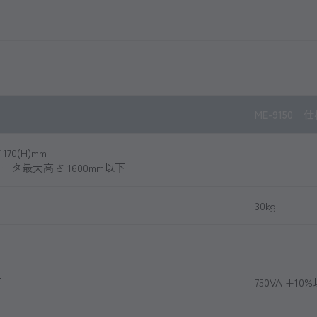
ME-9150 
1170(H)mm
タ最大高さ 1600mm以下
30kg
下
750VA +10