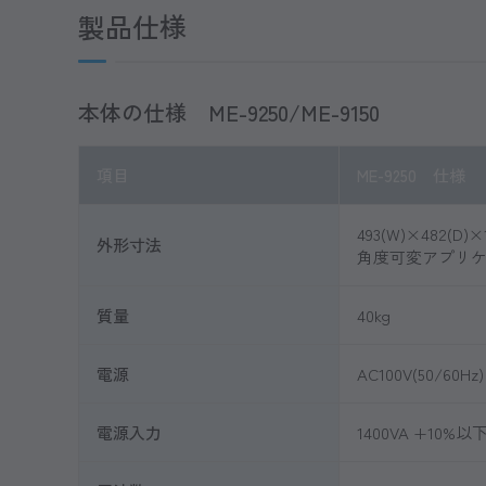
製品仕様
本体の仕様 ME-9250/ME-9150
項目
ME-9250 仕様
493(W)×482(D)×
外形寸法
角度可変アプリケー
質量
40kg
電源
AC100V(50/60Hz)
電源入力
1400VA +10%以