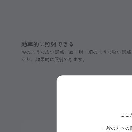
効率的に照射できる
腰のような広い患部、肩・肘・膝のような狭い患部
あり、効果的に照射できます。
ここ
一般の方への