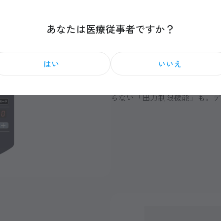
あなたは医療従事者ですか？
視認性、安全性に配慮し
はい
いいえ
連続出力・間欠出力モード切
す。治療中、誤って出力調節
らない「出力制限機能」も。デ