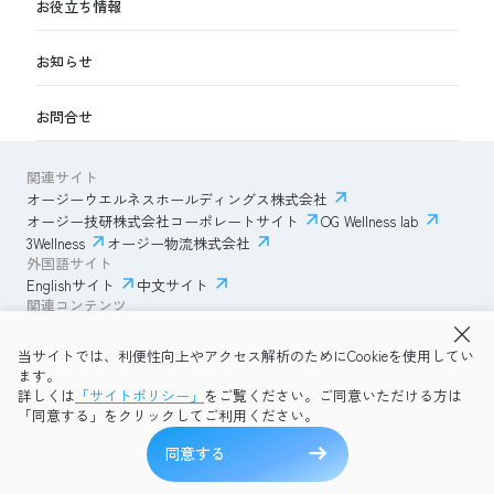
お役立ち情報
お知らせ
お問合せ
関連サイト
オージーウエルネスホールディングス株式会社
オージー技研株式会社コーポレートサイト
OG Wellness lab
3Wellness
オージー物流株式会社
外国語サイト
Englishサイト
中文サイト
関連コンテンツ
AmazonECサイト
IVESサポートクラブ
当サイトでは、利便性向上やアクセス解析のためにCookieを使用してい
透明性ガイドライン
サイトポリシー
ます。
プライバシーポリシー
OG Wellness会員規約
詳しくは
「サイトポリシー」
をご覧ください。ご同意いただける方は
コミュニティガイドライン
サイトマップ
よくある質問
「同意する」をクリックしてご利用ください。
Copyright © 2026 OG Wellness Co., Ltd. All rights reserved.
同意する