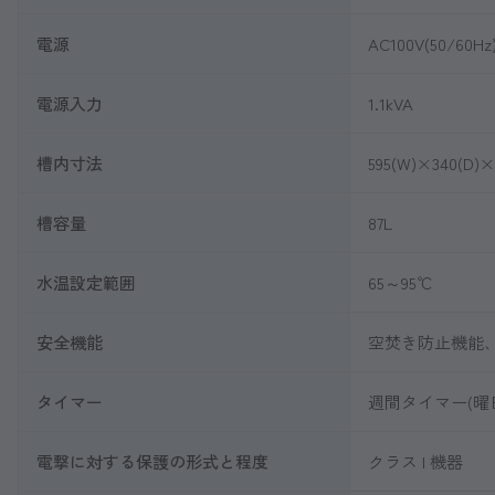
電源
AC100V(50/60Hz
電源入力
1.1kVA
槽内寸法
595(W)×340(D)×
槽容量
87L
水温設定範囲
65～95℃
安全機能
空焚き防止機能
タイマー
週間タイマー(曜
電撃に対する保護の形式と程度
クラス I 機器