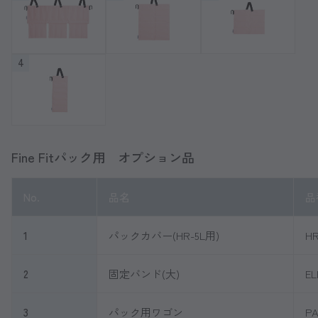
4
Fine Fitパック用 オプション品
No.
品名
品
1
パックカバー(HR-5L用)
HR
2
固定バンド(大)
EL
3
パック用ワゴン
PA