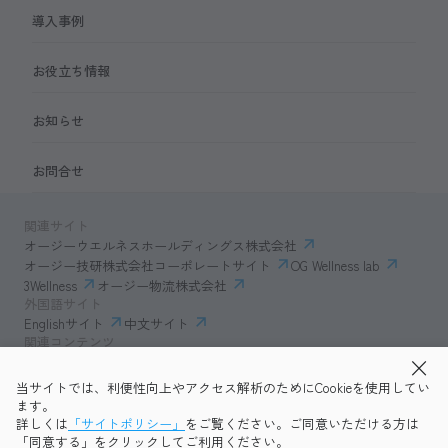
導入事例
お役立ち情報
お知らせ
お問合せ
関連サイト
オージーウエルネスホールディングス株式会社
オージー技研株式会社コーポレートサイト
OG Wellness lab
3Wellness
オージー物流株式会社
外国語サイト
Englishサイト
中文サイト
関連コンテンツ
AmazonECサイト
IVESサポートクラブ
当サイトでは、利便性向上やアクセス解析のためにCookieを使用してい
透明性ガイドライン
サイトポリシー
ます。
プライバシーポリシー
OG Wellness会員規約
詳しくは
「サイトポリシー」
をご覧ください。ご同意いただける方は
コミュニティガイドライン
サイトマップ
よくある質問
「同意する」をクリックしてご利用ください。