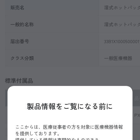
販売名
湿式ホットパック装
一般的名称
湿式ホットパック装置
届出番号
33B1X1000500001
クラス分類
一般医療機器
標準付属品
No.
品名
品
製品情報をご覧になる前に
1
パック取り出し金具
PX
ここからは、医療従事者の方を対象に医療機器情報
1
を提供しております。
提供している情報は専門的なものであり、