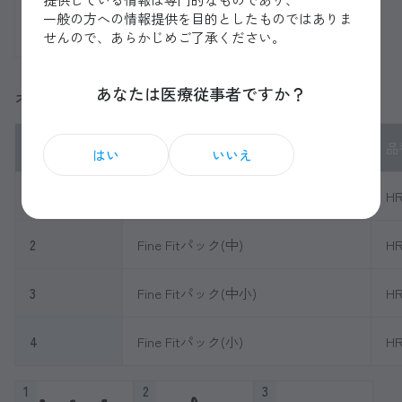
一般の方への情報提供を目的としたものではありま
せんので、あらかじめご了承ください。
あなたは医療従事者ですか？
オプション品
No.
品名
品
はい
いいえ
1
Fine Fitパック(マルチ)
HR
2
Fine Fitパック(中)
HR
3
Fine Fitパック(中小)
HR
4
Fine Fitパック(小)
HR
1
2
3