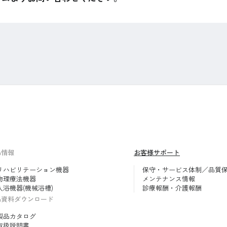
品情報
お客様サポート
リハビリテーション機器
保守・サービス体制／品質
物理療法機器
メンテナンス情報
入浴機器(機械浴槽)
診療報酬・介護報酬
品資料ダウンロード
製品カタログ
取扱説明書