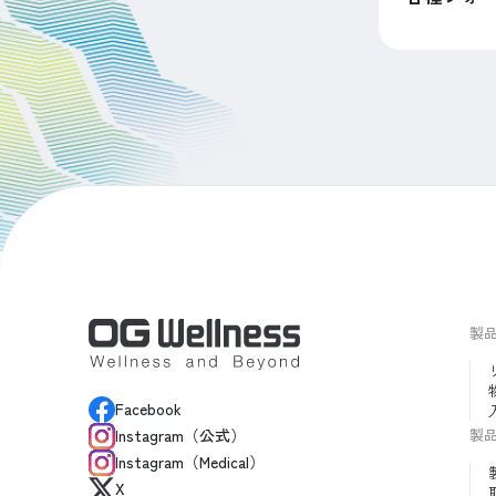
製
Facebook
製
Instagram（公式）
Instagram（Medical）
X